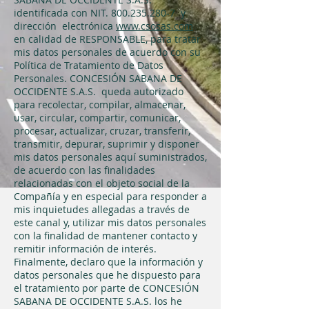
identificada con NIT.
800.235.280-7
y
dirección electrónica
www.csosas.com
en calidad de RESPONSABLE, para tratar
mis datos personales de acuerdo con su
Política de Tratamiento de Datos
Personales. CONCESIÓN SABANA DE
OCCIDENTE S.A.S. queda autorizado
para recolectar, compilar, almacenar,
usar, circular, compartir, comunicar,
procesar, actualizar, cruzar, transferir,
transmitir, depurar, suprimir y disponer
mis datos personales aquí suministrados,
de acuerdo con las finalidades
relacionadas con el objeto social de la
Compañía y en especial para responder a
mis inquietudes allegadas a través de
este canal y, utilizar mis datos personales
con la finalidad de mantener contacto y
remitir información de interés.
Finalmente, declaro que la información y
datos personales que he dispuesto para
el tratamiento por parte de CONCESIÓN
SABANA DE OCCIDENTE S.A.S. los he