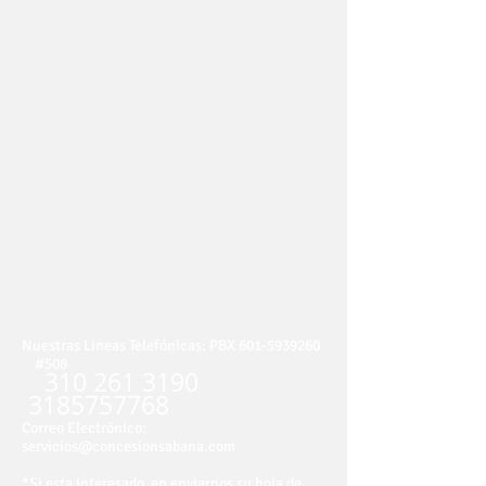
Nuestras Lineas Telefónicas:
PBX
601-5939260
#508
310 261 3190
3185757768
Correo Electrónico:
servicios@concesionsabana.com
*Si esta interesado en enviarnos su hoja de