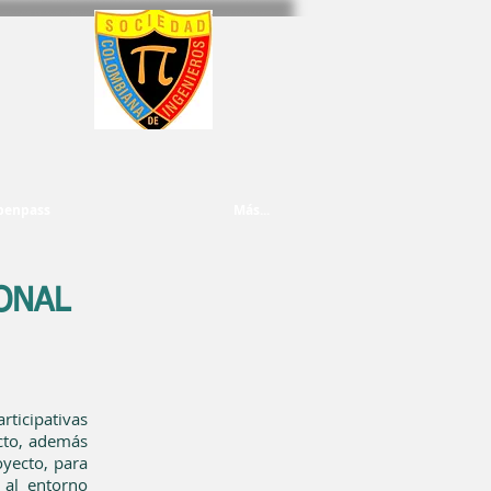
penpass
Más...
ONAL
rticipativas
cto, además
oyecto, para
 al entorno