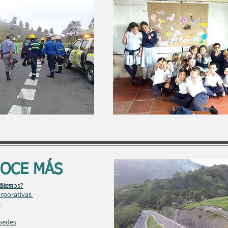
OCE MÁS
les:
 Somos?
corporativas
s
sedes