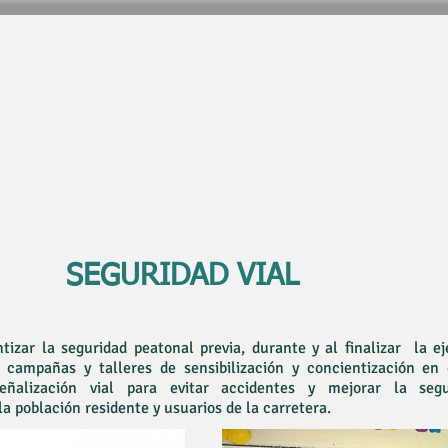
Premio Nacional de Ingeniería 2012
otorgado por la SCI
Por rutas confiables, viajes memorables.
Operacion
ABC Peajes IPREV.
O
SEGURIDAD VIAL
ntizar la seguridad peatonal previa, durante y al finalizar la e
 campañas y talleres de sensibilización y concientización en
ñalización vial para evitar accidentes y mejorar la seg
a población residente y usuarios de la carretera.