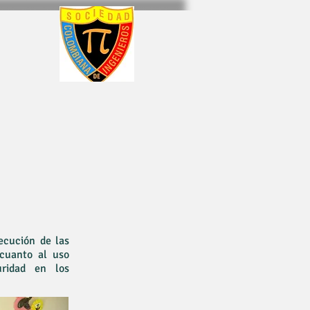
penpass
Más...
jecución de las
 cuanto al uso
uridad en los